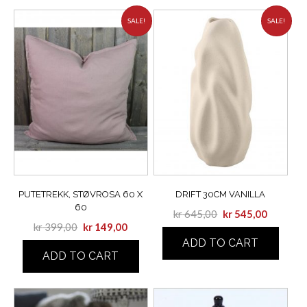
SALE!
SALE!
PUTETREKK, STØVROSA 60 X
DRIFT 30CM VANILLA
60
kr
645,00
kr
545,00
kr
399,00
kr
149,00
ADD TO CART
ADD TO CART