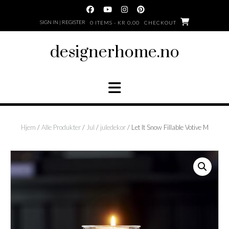
Skip
to
SIGN IN | REGISTER
0 ITEMS - KR 0,00
CHECKOUT
content
designerhome.no
Hjem
/
Alle Produkter
/
Jul
/
juledekor
/ Let It Snow Fillable Votive M