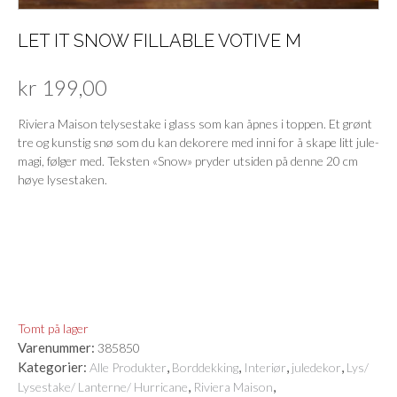
LET IT SNOW FILLABLE VOTIVE M
kr
199,00
Riviera Maison telysestake i glass som kan åpnes i toppen. Et grønt
tre og kunstig snø som du kan dekorere med inni for å skape litt jule-
magi, følger med. Teksten «Snow» pryder utsiden på denne 20 cm
høye lysestaken.
Tomt på lager
Varenummer:
385850
Kategorier:
,
,
,
,
Alle Produkter
Borddekking
Interiør
juledekor
Lys/
,
,
Lysestake/ Lanterne/ Hurricane
Riviera Maison