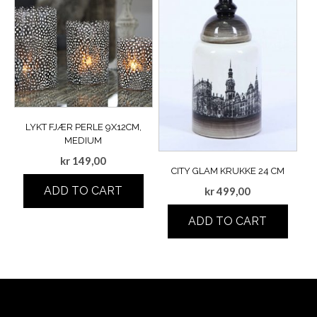
LYKT FJÆR PERLE 9X12CM,
MEDIUM
kr
149,00
CITY GLAM KRUKKE 24 CM
ADD TO CART
kr
499,00
ADD TO CART