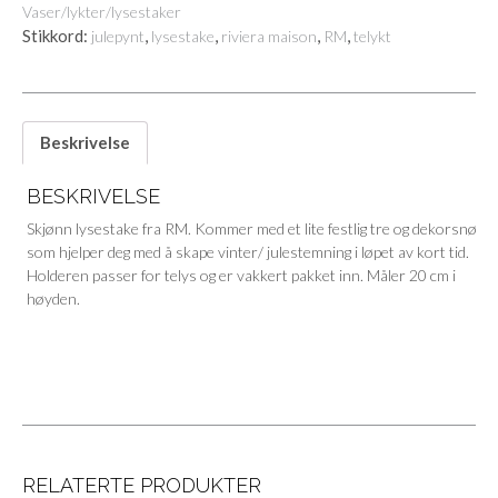
Vaser/lykter/lysestaker
Stikkord:
,
,
,
,
julepynt
lysestake
riviera maison
RM
telykt
Beskrivelse
BESKRIVELSE
Skjønn lysestake fra RM. Kommer med et lite festlig tre og dekorsnø
som hjelper deg med å skape vinter/ julestemning i løpet av kort tid.
Holderen passer for telys og er vakkert pakket inn. Måler 20 cm i
høyden.
RELATERTE PRODUKTER