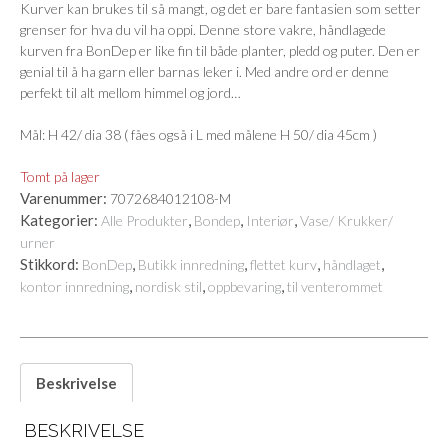
Kurver kan brukes til så mangt, og det er bare fantasien som setter
grenser for hva du vil ha oppi. Denne store vakre, håndlagede
kurven fra BonDep er like fin til både planter, pledd og puter. Den er
genial til å ha garn eller barnas leker i. Med andre ord er denne
perfekt til alt mellom himmel og jord…
Mål: H 42/ dia 38 ( fåes også i L med målene H 50/ dia 45cm )
Tomt på lager
Varenummer:
7072684012108-M
Kategorier:
,
,
,
Alle Produkter
Bondep
Interiør
Vase/ Krukker/
urner
Stikkord:
,
,
,
,
BonDep
Butikk innredning
flettet kurv
håndlaget
,
,
,
kontor innredning
nordisk stil
oppbevaring
til venterommet
Beskrivelse
BESKRIVELSE