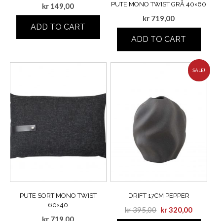
PUTE MONO TWIST GRÅ 40×60
kr
149,00
kr
719,00
ADD TO CART
ADD TO CART
SALE!
PUTE SORT MONO TWIST
DRIFT 17CM PEPPER
60×40
kr
395,00
kr
320,00
kr
719,00