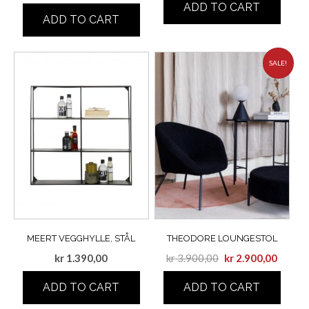
ADD TO CART
ADD TO CART
SALE!
MEERT VEGGHYLLE, STÅL
THEODORE LOUNGESTOL
kr
1.390,00
kr
3.900,00
kr
2.900,00
ADD TO CART
ADD TO CART