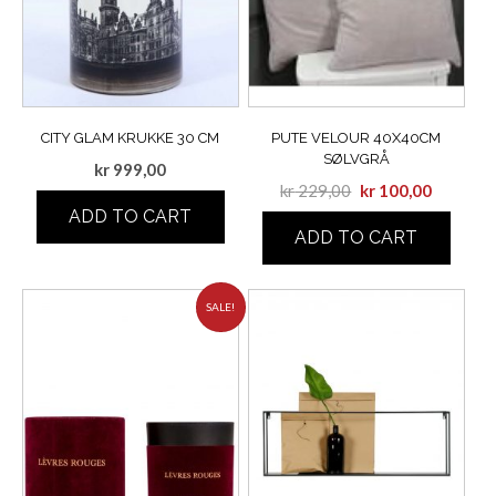
CITY GLAM KRUKKE 30 CM
PUTE VELOUR 40X40CM
SØLVGRÅ
kr
999,00
kr
229,00
kr
100,00
ADD TO CART
ADD TO CART
SALE!