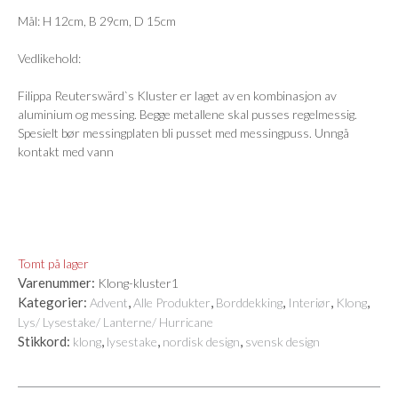
Mål: H 12cm, B 29cm, D 15cm
Vedlikehold:
Filippa Reuterswärd`s Kluster er laget av en kombinasjon av
aluminium og messing. Begge metallene skal pusses regelmessig.
Spesielt bør messingplaten bli pusset med messingpuss. Unngå
kontakt med vann
Tomt på lager
Varenummer:
Klong-kluster1
Kategorier:
,
,
,
,
,
Advent
Alle Produkter
Borddekking
Interiør
Klong
Lys/ Lysestake/ Lanterne/ Hurricane
Stikkord:
,
,
,
klong
lysestake
nordisk design
svensk design