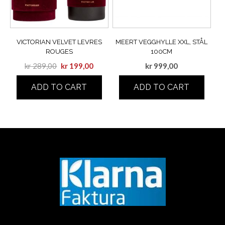
VICTORIAN VELVET LEVRES
MEERT VEGGHYLLE XXL, STÅL
ROUGES
100CM
kr
289,00
kr
199,00
kr
999,00
ADD TO CART
ADD TO CART