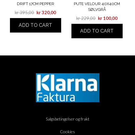
DRIFT 17CM PEPPER
PUTE VELOUR 40X40CM
SØLVGRÅ
kr
395,00
kr
320,00
kr
229,00
kr
100,00
ADD TO CART
ADD TO CART
Salgsbetingelser og frakt
Cookies