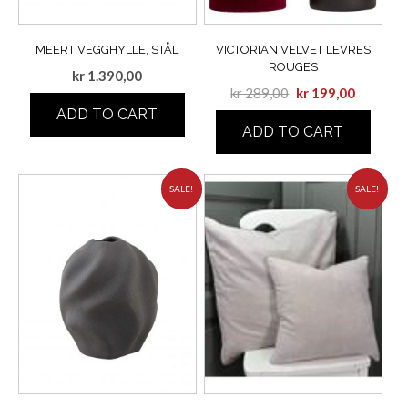
MEERT VEGGHYLLE, STÅL
VICTORIAN VELVET LEVRES
ROUGES
kr
1.390,00
kr
289,00
kr
199,00
ADD TO CART
ADD TO CART
SALE!
SALE!