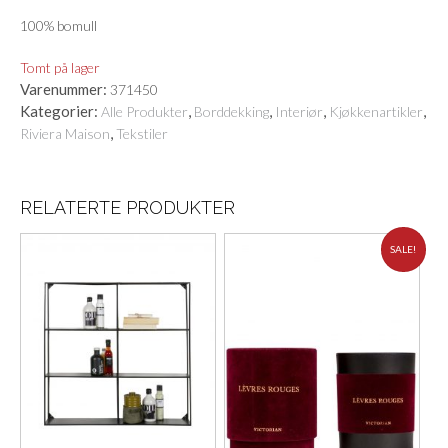
100% bomull
Tomt på lager
Varenummer:
371450
Kategorier:
,
,
,
,
Alle Produkter
Borddekking
Interiør
Kjøkkenartikler
,
Riviera Maison
Tekstiler
RELATERTE PRODUKTER
SALE!