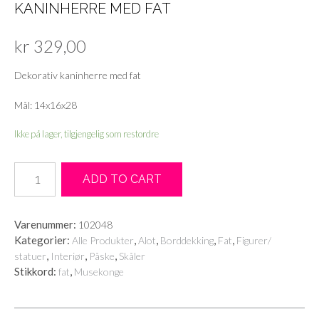
KANINHERRE MED FAT
kr
329,00
Dekorativ kaninherre med fat
Mål: 14x16x28
Ikke på lager, tilgjengelig som restordre
Kaninherre
ADD TO CART
med
fat
antall
Varenummer:
102048
Kategorier:
,
,
,
,
Alle Produkter
Alot
Borddekking
Fat
Figurer/
,
,
,
statuer
Interiør
Påske
Skåler
Stikkord:
,
fat
Musekonge