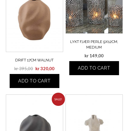
LYKT FJÆR PERLE 9X12CM,
MEDIUM
kr
149,00
DRIFT 17CM WALNUT
ADD TO CART
kr
395,00
kr
320,00
ADD TO CART
SALE!