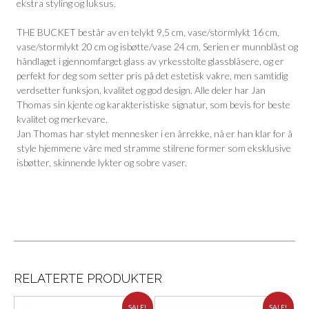
ekstra styling og luksus.
THE BUCKET består av en telykt 9,5 cm, vase/stormlykt 16 cm,
vase/stormlykt 20 cm og isbøtte/vase 24 cm. Serien er munnblåst og
håndlaget i gjennomfarget glass av yrkesstolte glassblåsere, og er
perfekt for deg som setter pris på det estetisk vakre, men samtidig
verdsetter funksjon, kvalitet og god design. Alle deler har Jan
Thomas sin kjente og karakteristiske signatur, som bevis for beste
kvalitet og merkevare.
Jan Thomas har stylet mennesker i en årrekke, nå er han klar for å
style hjemmene våre med stramme stilrene former som eksklusive
isbøtter, skinnende lykter og sobre vaser.
RELATERTE PRODUKTER
SALE!
SALE!