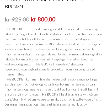
BROWN
kr
929,00
kr
800,00
THE BUCKET er en eksklusiv og sofistikert serie lykter, vaser og
isbøtter, designet av den kjente stylisten Jan Thomas. Inspirasjonen
har han hentet fra sitt barndomshjem der moren alltid sørget for
vaser med bugnende blomster. Blomstene stod alltid fremme, og når
kvelden kom, tente hun levende lys. Disse gode minnene har Jan
Thomas videreført til sin egen design formet som en vakker og tidløs
isbøtte. Formspråket er maskulint og elegant, med en touch av
Hollywood-glamour. THE BUCKET vase/lykt/isbøtte er
hverdagsluksus og funksjonelle produkter som kan benyttes på
mange måter.
THE BUCKET kommer i fire størrelser og tre sobre interiørfarger;
Earth Brown, Soft Grey og Royal Blue. Formen er tegnet av Jan
Thomas selv, og fargene er nøye utvalgt av han for å gi ditt hjem litt
ekstra styling og luksus. THE BUCKET består av en telykt 9,5 cm,
vase/stormlykt 16 cm, vase/stormlykt 20 cm og isbøtte/vase 24 cm.
Serien er munnblåst og håndlaget i gjennomfarget glass av