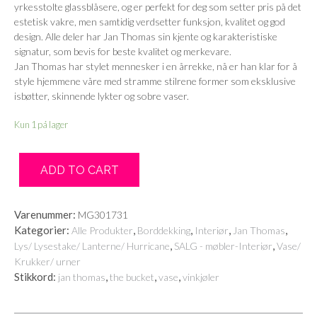
yrkesstolte glassblåsere, og er perfekt for deg som setter pris på det
estetisk vakre, men samtidig verdsetter funksjon, kvalitet og god
design. Alle deler har Jan Thomas sin kjente og karakteristiske
signatur, som bevis for beste kvalitet og merkevare.
Jan Thomas har stylet mennesker i en årrekke, nå er han klar for å
style hjemmene våre med stramme stilrene former som eksklusive
isbøtter, skinnende lykter og sobre vaser.
Kun 1 på lager
ADD TO CART
Varenummer:
MG301731
Kategorier:
,
,
,
,
Alle Produkter
Borddekking
Interiør
Jan Thomas
,
,
Lys/ Lysestake/ Lanterne/ Hurricane
SALG - møbler-Interiør
Vase/
Krukker/ urner
Stikkord:
,
,
,
jan thomas
the bucket
vase
vinkjøler