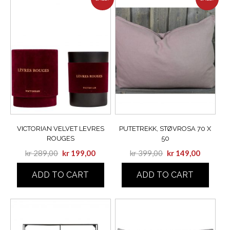
VICTORIAN VELVET LEVRES
PUTETREKK, STØVROSA 70 X
ROUGES
50
kr
289,00
kr
199,00
kr
399,00
kr
149,00
ADD TO CART
ADD TO CART