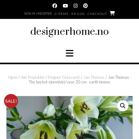
Skip
to
SIGN IN | REGISTER
0 ITEMS - KR 0,00
CHECKOUT
content
designerhome.no
Hjem
/
Alle Produkter
/
Magnor Glassverk
/
Jan Thomas
/ Jan Thomas ∙
The bucket stormlykt/vase 20 cm ∙ earth brown
SALE!