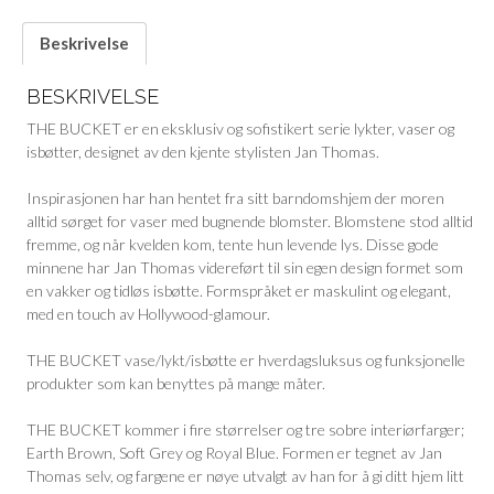
Beskrivelse
BESKRIVELSE
THE BUCKET er en eksklusiv og sofistikert serie lykter, vaser og
isbøtter, designet av den kjente stylisten Jan Thomas.
Inspirasjonen har han hentet fra sitt barndomshjem der moren
alltid sørget for vaser med bugnende blomster. Blomstene stod alltid
fremme, og når kvelden kom, tente hun levende lys. Disse gode
minnene har Jan Thomas videreført til sin egen design formet som
en vakker og tidløs isbøtte. Formspråket er maskulint og elegant,
med en touch av Hollywood-glamour.
THE BUCKET vase/lykt/isbøtte er hverdagsluksus og funksjonelle
produkter som kan benyttes på mange måter.
THE BUCKET kommer i fire størrelser og tre sobre interiørfarger;
Earth Brown, Soft Grey og Royal Blue. Formen er tegnet av Jan
Thomas selv, og fargene er nøye utvalgt av han for å gi ditt hjem litt