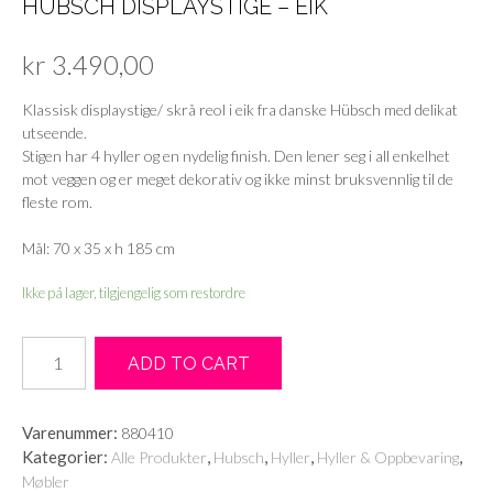
HÜBSCH DISPLAYSTIGE – EIK
kr
3.490,00
Klassisk displaystige/ skrå reol i eik fra danske Hübsch med delikat
utseende.
Stigen har 4 hyller og en nydelig finish. Den lener seg i all enkelhet
mot veggen og er meget dekorativ og ikke minst bruksvennlig til de
fleste rom.
Mål: 70 x 35 x h 185 cm
Ikke på lager, tilgjengelig som restordre
Hübsch
ADD TO CART
Displaystige
-
eik
Varenummer:
880410
antall
Kategorier:
,
,
,
,
Alle Produkter
Hubsch
Hyller
Hyller & Oppbevaring
Møbler