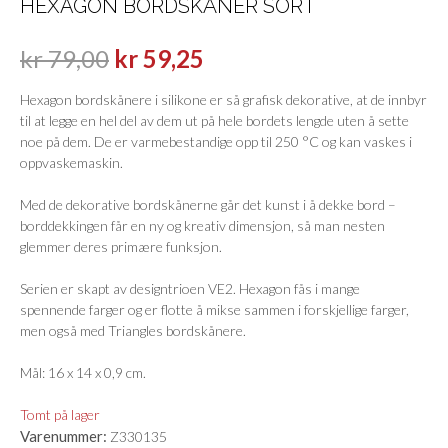
HEXAGON BORDSKÅNER SORT
kr
79,00
kr
59,25
Hexagon bordskånere i silikone er så grafisk dekorative, at de innbyr
til at legge en hel del av dem ut på hele bordets lengde uten å sette
noe på dem. De er varmebestandige opp til 250 °C og kan vaskes i
oppvaskemaskin.
Med de dekorative bordskånerne går det kunst i å dekke bord –
borddekkingen får en ny og kreativ dimensjon, så man nesten
glemmer deres primære funksjon.
Serien er skapt av designtrioen VE2. Hexagon fås i mange
spennende farger og er flotte å mikse sammen i forskjellige farger,
men også med Triangles bordskånere.
Mål: 16 x 14 x 0,9 cm.
Tomt på lager
Varenummer:
Z330135