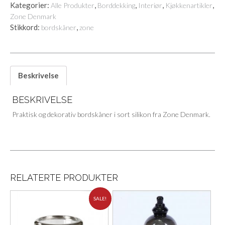
Kategorier:
,
,
,
,
Alle Produkter
Borddekking
Interiør
Kjøkkenartikler
Zone Denmark
Stikkord:
,
bordskåner
zone
Beskrivelse
BESKRIVELSE
Praktisk og dekorativ bordskåner i sort silikon fra Zone Denmark.
RELATERTE PRODUKTER
SALE!