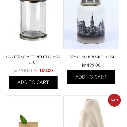
LANTERNE MED RIFLET GLASS,
CITY GLAM KRUKKE 24 CM
LITEN
kr
499,00
kr
199,00
kr
100,00
ADD TO CART
ADD TO CART
SALE!