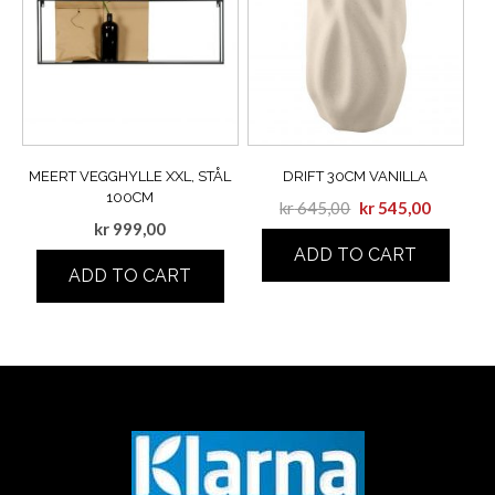
MEERT VEGGHYLLE XXL, STÅL
DRIFT 30CM VANILLA
100CM
kr
645,00
kr
545,00
kr
999,00
ADD TO CART
ADD TO CART