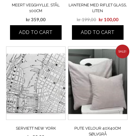
MEERT VEGGHYLLE, STÅL
LANTERNE MED RIFLET GLASS,
100CM
LITEN
kr
359,00
kr
199,00
kr
100,00
ADD TO CART
ADD TO CART
SALE!
SERVIETT NEW YORK
PUTE VELOUR 40X40CM
SØLVGRÅ