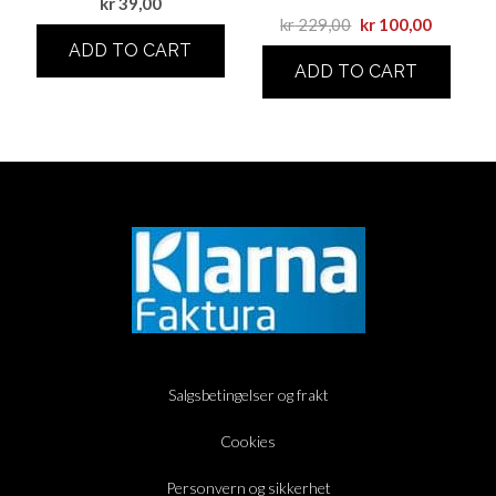
kr
39,00
kr
229,00
kr
100,00
ADD TO CART
ADD TO CART
Salgsbetingelser og frakt
Cookies
Personvern og sikkerhet