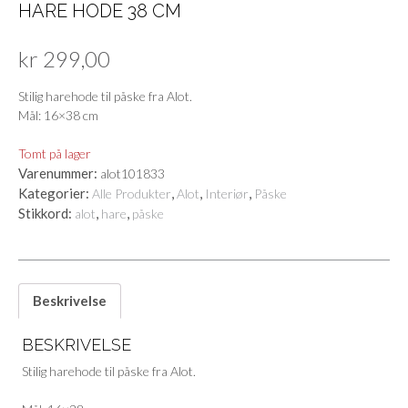
HARE HODE 38 CM
kr
299,00
Stilig harehode til påske fra Alot.
Mål: 16×38 cm
Tomt på lager
Varenummer:
alot101833
Kategorier:
,
,
,
Alle Produkter
Alot
Interiør
Påske
Stikkord:
,
,
alot
hare
påske
Beskrivelse
BESKRIVELSE
Stilig harehode til påske fra Alot.