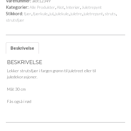
Varenummer:
alot12349
Kategorier:
,
,
,
Alle Produkter
Alot
Interiør
Juletrepynt
Stikkord:
,
,
,
,
,
,
,
fjær
fjærkule
jul
julekule
juletre
juletrepynt
struts
strutsfjær
Beskrivelse
BESKRIVELSE
Lekker strutsfjær i fargen grønn til juletreet eller til
juledekorasjoner.
Mål: 30 cm
Fås også i rød