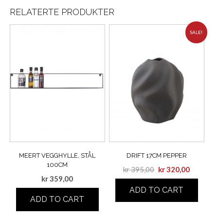
RELATERTE PRODUKTER
SALE!
MEERT VEGGHYLLE, STÅL
DRIFT 17CM PEPPER
100CM
kr
395,00
kr
320,00
kr
359,00
ADD TO CART
ADD TO CART