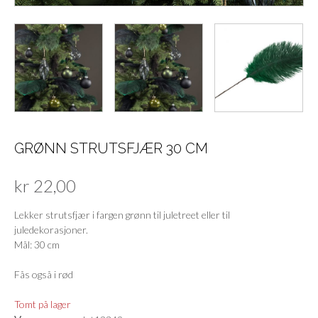
GRØNN STRUTSFJÆR 30 CM
kr
22,00
Lekker strutsfjær i fargen grønn til juletreet eller til
juledekorasjoner.
Mål: 30 cm
Fås også i rød
Tomt på lager