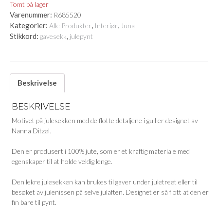
Tomt på lager
Varenummer:
R685520
Kategorier:
,
,
Alle Produkter
Interiør
Juna
Stikkord:
,
gavesekk
julepynt
Beskrivelse
BESKRIVELSE
Motivet på julesekken med de flotte detaljene i gull er designet av
Nanna Ditzel.
Den er produsert i 100% jute, som er et kraftig materiale med
egenskaper til at holde veldig lenge.
Den lekre julesekken kan brukes til gaver under juletreet eller til
besøket av julenissen på selve julaften. Designet er så flott at den er
fin bare til pynt.