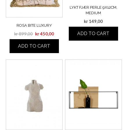
LYKT FJÆR PERLE 9X12CM,
MEDIUM
kr
149,00
ROSA BITE LUXURY
ADD TO CART
kr
899,00
kr
450,00
ADD TO CART