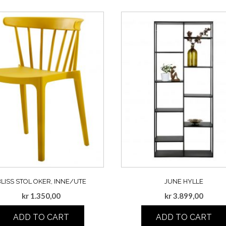
LISS STOL OKER, INNE/UTE
JUNE HYLLE
kr
1.350,00
kr
3.899,00
ADD TO CART
ADD TO CART