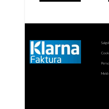
Salgs
Cook
Perso
Meld 