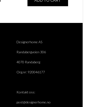
ADD TO CART
Designerhome AS
Randabergveien 306
4070 Randaberg
Org.nr: 920046177
Kontakt oss:
post@designerhome.no