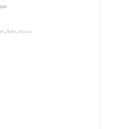
stid
,
,
ler
Stoler
Woood