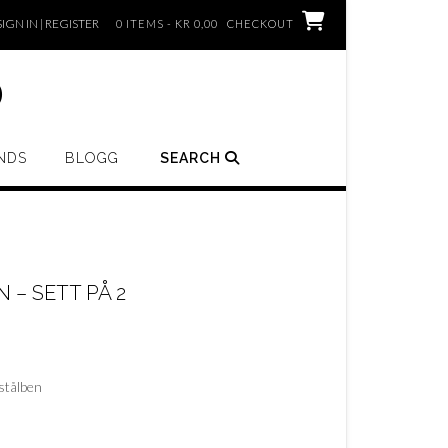
SIGN IN | REGISTER
0 ITEMS - KR 0,00
CHECKOUT
o
NDS
BLOGG
SEARCH
 – SETT PÅ 2
 stålben