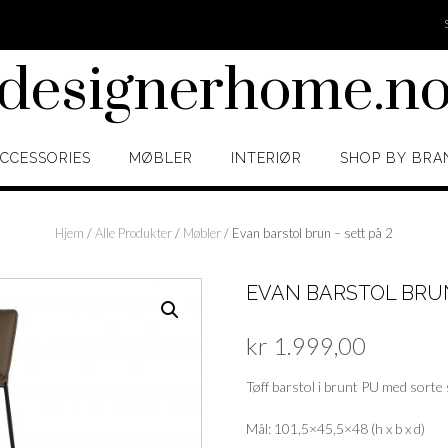
designerhome.n
CCESSORIES
MØBLER
INTERIØR
SHOP BY BRA
Hjem
/
Alle Produkter
/
Møbler
/ Evan barstol brun – sett på 2
EVAN BARSTOL BRUN
kr
1.999,00
Tøff barstol i brunt PU med sorte
Mål: 101,5×45,5×48 (h x b x d)