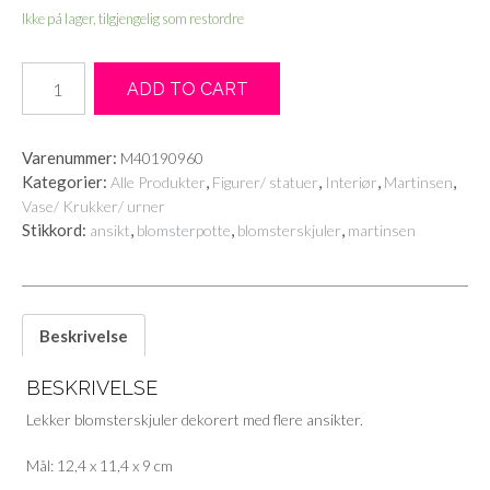
Ikke på lager, tilgjengelig som restordre
Cordoba
ADD TO CART
blomsterpotte
-
hvit
Varenummer:
M40190960
antall
Kategorier:
,
,
,
,
Alle Produkter
Figurer/ statuer
Interiør
Martinsen
Vase/ Krukker/ urner
Stikkord:
,
,
,
ansikt
blomsterpotte
blomsterskjuler
martinsen
Beskrivelse
BESKRIVELSE
Lekker blomsterskjuler dekorert med flere ansikter.
Mål: 12,4 x 11,4 x 9 cm