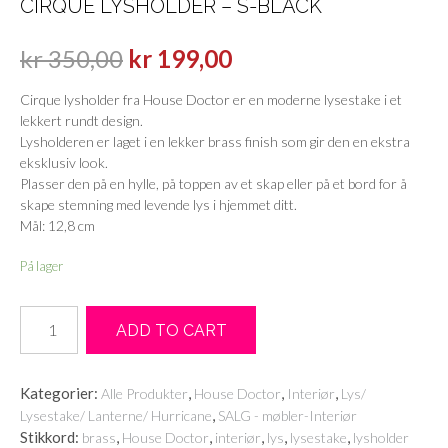
CIRQUE LYSHOLDER – S-BLACK
kr
350,00
kr
199,00
Cirque lysholder fra House Doctor er en moderne lysestake i et
lekkert rundt design.
Lysholderen er laget i en lekker brass finish som gir den en ekstra
eksklusiv look.
Plasser den på en hylle, på toppen av et skap eller på et bord for å
skape stemning med levende lys i hjemmet ditt.
Mål: 12,8 cm
På lager
Cirque
ADD TO CART
lysholder
-
S-
Kategorier:
,
,
,
Alle Produkter
House Doctor
Interiør
Lys/
black
,
Lysestake/ Lanterne/ Hurricane
SALG - møbler-Interiør
antall
Stikkord:
,
,
,
,
,
brass
House Doctor
interiør
lys
lysestake
lysholder