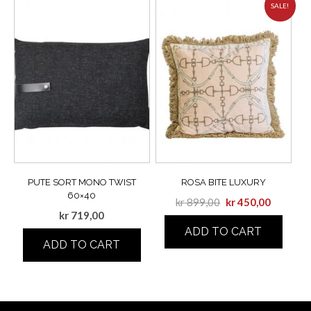
SALE!
PUTE SORT MONO TWIST
ROSA BITE LUXURY
60×40
kr
899,00
kr
450,00
kr
719,00
ADD TO CART
ADD TO CART