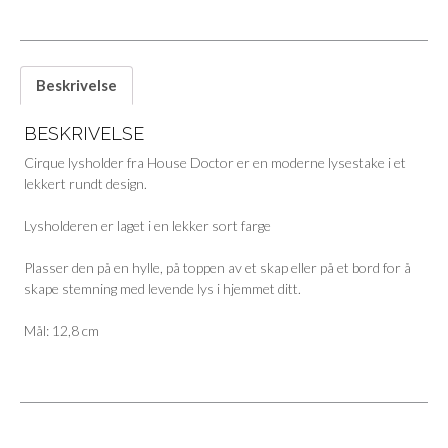
Beskrivelse
BESKRIVELSE
Cirque lysholder fra House Doctor er en moderne lysestake i et
lekkert rundt design.
Lysholderen er laget i en lekker sort farge
Plasser den på en hylle, på toppen av et skap eller på et bord for å
skape stemning med levende lys i hjemmet ditt.
Mål: 12,8 cm