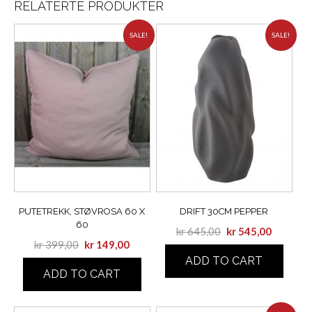
RELATERTE PRODUKTER
SALE!
SALE!
PUTETREKK, STØVROSA 60 X
DRIFT 30CM PEPPER
60
kr
645,00
kr
545,00
kr
399,00
kr
149,00
ADD TO CART
ADD TO CART