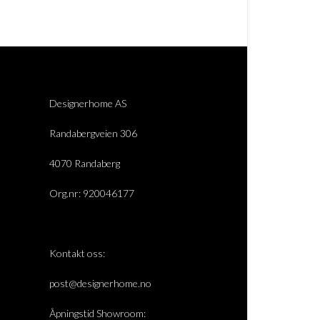
Designerhome AS
Randabergveien 306
4070 Randaberg
Org.nr: 920046177
Kontakt oss:
post@designerhome.no
Åpningstid Showroom: