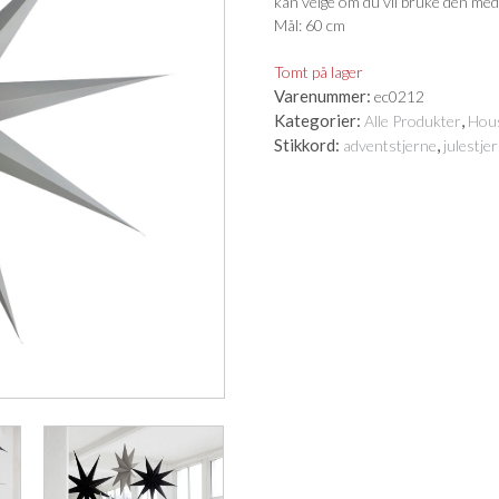
kan velge om du vil bruke den med l
Mål: 60 cm
Tomt på lager
Varenummer:
ec0212
Kategorier:
,
Alle Produkter
Hou
Stikkord:
,
adventstjerne
julestje