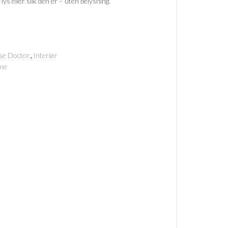
ys eller slik den er – uten belysning.
,
se Doctor
Interiør
rne