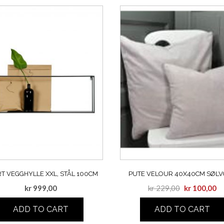
T VEGGHYLLE XXL, STÅL 100CM
PUTE VELOUR 40X40CM SØL
kr
999,00
kr
229,00
kr
100,00
ADD TO CART
ADD TO CART