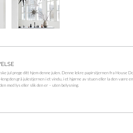
VELSE
ske jul prege ditt hjem denne julen. Denne lekre papirstjernen fra House Doc
Heng den grå julestjernen i et vindu, i et hjørne av stuen eller la den være 
 den med lys eller slik den er – uten belysning.