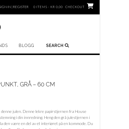
SIGN IN | REGISTER
0 ITEMS - KR 0,00
CHECKOUT
o
NDS
BLOGG
SEARCH
UNKT, GRÅ – 60 CM
em denne julen. Denne lekre papirstjernen fra House
stemning i din innredning. Heng den grå julestjernen i
er la den være en del av et interiøret på en kommode. Du