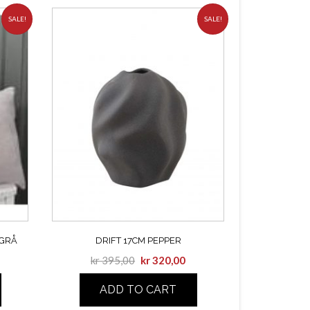
SALE!
SALE!
VGRÅ
DRIFT 17CM PEPPER
kr
395,00
kr
320,00
ADD TO CART