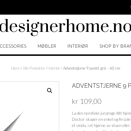
designerhome.n
CCESSORIES
MØBLER
INTERIØR
SHOP BY BRA
Hjem
/
Alle Produkter
/
Interiør
/ Adventstjerne 9 punkt, grå – 60 cm
ADVENTSTJERNE 9 P
kr
109,00
La den nordiske jul prege ditt hj
Doctor skaper en enkel og fin jule
et vindu, i et hjørne av stuen ell