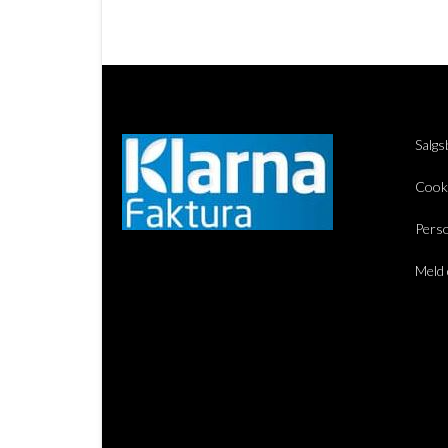
Salgs
Cook
Perso
Meld 