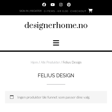
Skip
to
SIGN IN | REGISTER
0 ITEMS - KR 0,00
CHECKOUT
content
designerhome.no
Hjem
/
Alle Produkter
/ Felius Design
FELIUS DESIGN
Ingen produkter ble funnet som passer dine valg.