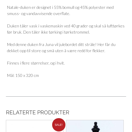
Natale-duken er designet i 55% bomull og 45% polyester med
smuss- og vandavvisende overflate.
Duken tåler vask i vaskemaskin ved 40 grader og skal så lufttørkes
før bruk. Den tåler ikke tørking i tørketrommel.
Med denne duken fra Juna vil julebordet ditt stråle! Her får du
dekket opp til store og små uten å være redd for flekker.
Finnes i flere størrelser, og i hvit.
Mål: 150 x 320 cm
RELATERTE PRODUKTER
SALE!