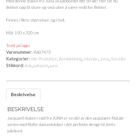
Med denne duken fra Juna vil julebordet ditt stråle! Her får du
dekket opp til store og små uten å være redd for flekker.
Finnes i flere størrelser, og i hvit.
Mål: 150 x 320 cm
Tomt på lager
Varenummer:
R607473
Kategorier:
,
,
,
,
Alle Produkter
Borddekking
Interiør
Juna
Tekstiler
Stikkord:
,
,
duk
julepynt
juna
Beskrivelse
BESKRIVELSE
Jacquard-duken i rød fra JUNA er en del av den populære Natale-
serien med flotte damaskduker i det perfekte design til årets
julebord.